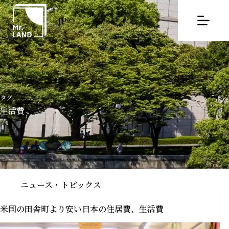
コ
ン
JP
テ
ン
ツ
へ
ス
キ
タグ
ッ
生活費
プ
ニュース・トピックス
米国の田舎町より安い日本の住居費、生活費