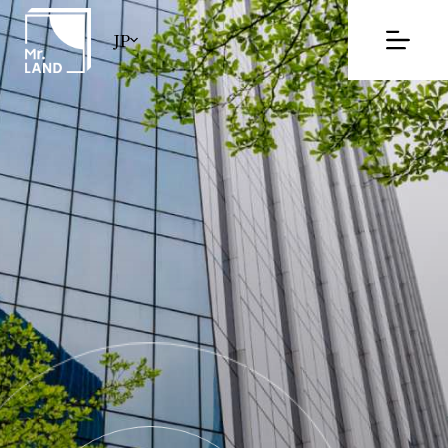
コ
ン
JP
テ
ン
ツ
へ
ス
キ
ッ
プ