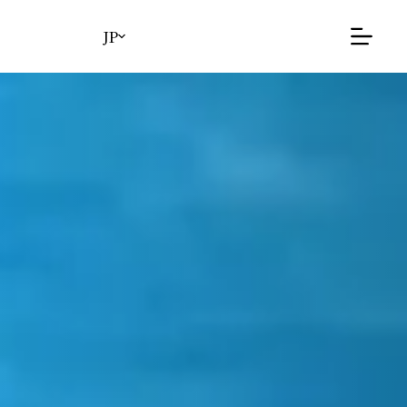
コ
ン
JP
テ
ン
ツ
へ
ス
キ
ッ
プ