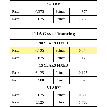
5/6 ARM
Rate:
6.375
Points:
1.875
Rate:
5.625
Points:
2.750
FHA Govt. Financing
30 YEARS FIXED
Rate:
6.125
Points:
0.250
Rate:
5.875
Points:
1.125
15 YEARS FIXED
Rates:
6.125
Points:
0.125
Rates:
5.500
Points:
1.375
5/1 ARM
Rates:
5.625
Points:
0.500
Rates:
5.125
Points:
1.750