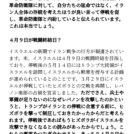
革命防衛隊に対して、自分たちの延命ではなく、イラ
ン人全体の存続を考えたほうが良い言って停戦を促
し、革命防衛隊と内紛していると伝えられています。
これは本当でしょう。
４月９日が戦闘終結日？
イスラエルの新聞でイラン戦争の行方が報道されてい
ます。米、イスラエルは４月９日の戦闘終結を目指し
ており、停戦後の５月１４日にはトランプ大統領がイ
スラエルを訪問しイスラエルから勲章を授与する計画
が進められているとのことです。３月２９日にイスラ
エルが停戦していたヒズボラとの交戦を再開し、レバ
ノン南部の占領を宣言しました。
ただでさえ、兵士や
軍備が足りないのになぜレバノンを攻撃したのかとい
うと、トランプがイランとの停戦に合意する前に、ヒ
ズボラを撃って制圧しておきたかったからだと考えら
れます。停戦後であればもうヒズボラがイスラエルを
攻撃できなくなるとの読みがあったからでしょう。こ
れらの事実をつなぎ合わせると、きっちり４月９日か