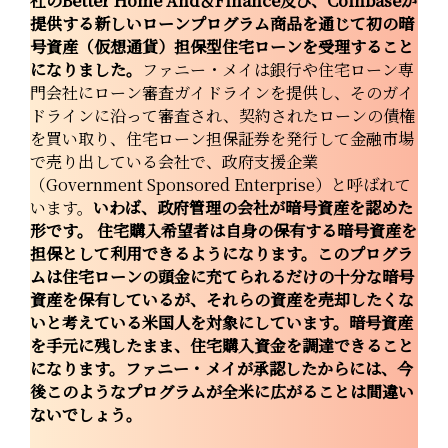
社のBetter Home And＆Finance及び、Coinbaseが
提供する新しいローンプログラム商品を通じて初の暗
号資産（仮想通貨）担保型住宅ローンを受理すること
になりました。
ファニー・メイは銀行や住宅ローン専
門会社にローン審査ガイドラインを提供し、そのガイ
ドラインに沿って審査され、契約されたローンの債権
を買い取り、住宅ローン担保証券を発行して金融市場
で売り出している会社で、政府支援企業
（Government Sponsored Enterprise）と呼ばれて
います。
いわば、政府管理の会社が暗号資産を認めた
形です。 住宅購入希望者は自身の保有する暗号資産を
担保として利用できるようになります。このプログラ
ムは住宅ローンの頭金に充てられるだけの十分な暗号
資産を保有しているが、それらの資産を売却したくな
いと考えている米国人を対象にしています。暗号資産
を手元に残したまま、住宅購入資金を調達できること
になります。ファニー・メイが承認したからには、今
後このようなプログラムが全米に広がることは間違い
ないでしょう。