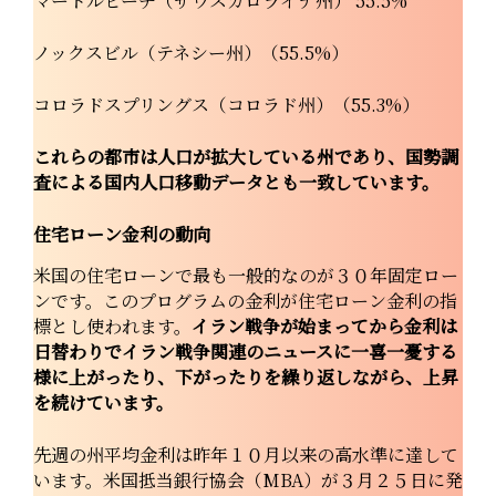
マートルビーチ（サウスカロライナ州） 55.5%
ノックスビル（テネシー州）（55.5%）
コロラドスプリングス（コロラド州）（55.3%）
これらの都市は人口が拡大している州であり、国勢調
査による国内人口移動データとも一致しています。
住宅ローン金利の動向
米国の住宅ローンで最も一般的なのが３０年固定ロー
ンです。このプログラムの金利が住宅ローン金利の指
標とし使われます。
イラン戦争が始まってから金利は
日替わりでイラン戦争関連のニュースに一喜一憂する
様に上がったり、下がったりを繰り返しながら、上昇
を続けています。
先週の州平均金利は昨年１０月以来の高水準に達して
います。米国抵当銀行協会（MBA）が３月２５日に発