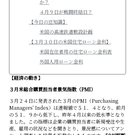
か？
４月９日が戦闘終結日？
【今日の豆知識】
米国の高速鉄道敷設計画
【３月３０日の米国住宅ローン金利】
米国在住者用の住宅ローン金利表
外国人用ローン金利
【経済の動き】
３月米総合購買担当者景気指数（PMI）
３月２４日に発表された３月のPMI（Purchasing
Managers’ Index）は速報値で５１．４となり、前月
の５１．９から低下し、昨年４月以来の低水準となり
ました。この指標は企業の購買担当者に新規受注や生
産、雇用の状況などを聞きとり、景況感についてアン