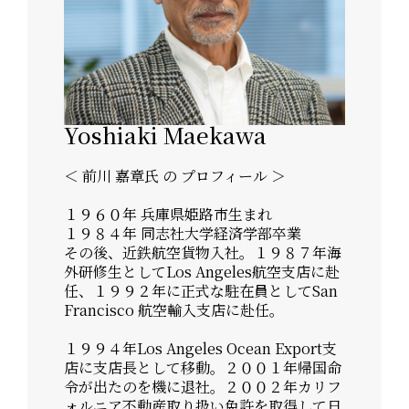
Yoshiaki Maekawa
＜ 前川 嘉章⽒ の プロフィール ＞
１９６０年 兵庫県姫路市⽣まれ
１９８４年 同志社⼤学経済学部卒業
その後、近鉄航空貨物⼊社。１９８７年海
外研修⽣としてLos Angeles航空⽀店に赴
任、１９９２年に正式な駐在員としてSan
Francisco 航空輸⼊⽀店に赴任。
１９９４年Los Angeles Ocean Export⽀
店に⽀店⻑として移動。２００１年帰国命
令が出たのを機に退社。２００２年カリフ
ォルニア不動産取り扱い免許を取得して⽇