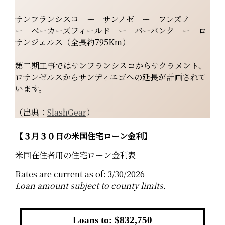
サンフランシスコ ー サンノゼ ー フレズノ
ー ベーカーズフィールド ー バーバンク ー ロ
サンジェルス（全長約795Km）
第二期工事ではサンフランシスコからサクラメント、
ロサンゼルスからサンディエゴへの延長が計画されて
います。
（出典：
SlashGear
）
【３月３０日の米国住宅ローン金利】
米国在住者用の住宅ローン金利表
Rates are current as of: 3/30/2026
Loan amount subject to county limits.
Loans to: $832,750