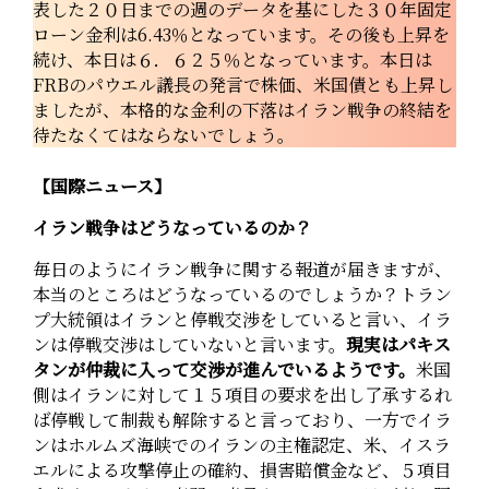
表した２０日までの週のデータを基にした３０年固定
ローン金利は6.43％となっています。その後も上昇を
続け、本日は６．６２５％となっています。本日は
FRBのパウエル議長の発言で株価、米国債とも上昇し
ましたが、本格的な金利の下落はイラン戦争の終結を
待たなくてはならないでしょう。
【国際ニュース】
イラン戦争はどうなっているのか？
毎日のようにイラン戦争に関する報道が届きますが、
本当のところはどうなっているのでしょうか？トラン
プ大統領はイランと停戦交渉をしていると言い、イラ
ンは停戦交渉はしていないと言います。
現実はパキス
タンが仲裁に入って交渉が進んでいるようです。
米国
側はイランに対して１５項目の要求を出し了承するれ
ば停戦して制裁も解除すると言っており、一方でイラ
ンはホルムズ海峡でのイランの主権認定、米、イスラ
エルによる攻撃停止の確約、損害賠償金など、５項目