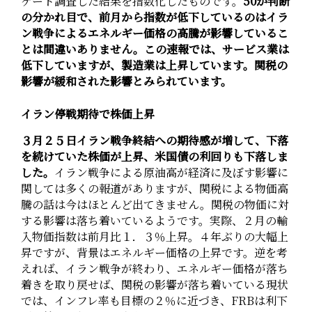
ケート調査した結果を指数化したものです。
50が判断
の分かれ目で、前月から指数が低下しているのはイラ
ン戦争によるエネルギー価格の高騰が影響しているこ
とは間違いありません。この速報では、サービス業は
低下していますが、製造業は上昇しています。関税の
影響が緩和された影響とみられています。
イラン停戦期待で株価上昇
３月２５日イラン戦争終結への期待感が増して、下落
を続けていた株価が上昇、米国債の利回りも下落しま
した。
イラン戦争による原油高が経済に及ぼす影響に
関しては多くの報道がありますが、関税による物価高
騰の話は今はほとんど出てきません。関税の物価に対
する影響は落ち着いているようです。実際、２月の輸
入物価指数は前月比１．３％上昇。４年ぶりの大幅上
昇ですが、背景はエネルギー価格の上昇です。逆を考
えれば、イラン戦争が終わり、エネルギー価格が落ち
着きを取り戻せば、関税の影響が落ち着いている現状
では、インフレ率も目標の２％に近づき、FRBは利下