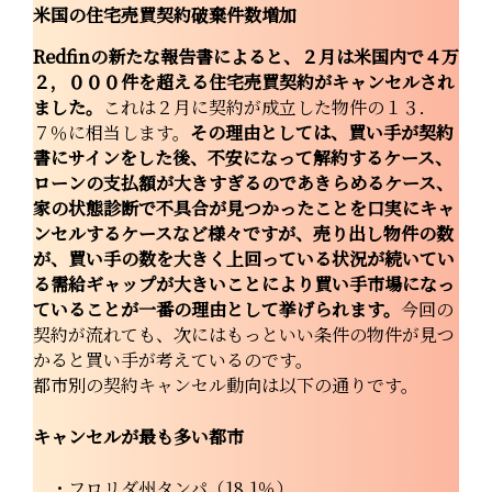
米国の住宅売買契約破棄件数増加
Redfinの新たな報告書によると、２月は米国内で４万
２，０００件を超える住宅売買契約がキャンセルされ
ました。
これは２月に契約が成立した物件の１３．
７％に相当します。
その理由としては、買い手が契約
書にサインをした後、不安になって解約するケース、
ローンの支払額が大きすぎるのであきらめるケース、
家の状態診断で不具合が見つかったことを口実にキャ
ンセルするケースなど様々ですが、売り出し物件の数
が、買い手の数を大きく上回っている状況が続いてい
る需給ギャップが大きいことにより買い手市場になっ
ていることが一番の理由として挙げられます。
今回の
契約が流れても、次にはもっといい条件の物件が見つ
かると買い手が考えているのです。
都市別の契約キャンセル動向は以下の通りです。
キャンセルが最も多い都市
・フロリダ州タンパ（18.1％）