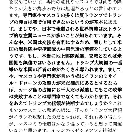
を求めています。専門の意見やマスコミでは両者の隔
たりが大きい為歩み寄りは無理だろうとの言われてい
ます。
専門家やマスコミの多くは反トランプでトラン
プの発言は嘘で信用できないというのが基本にあま
す。ましてや、日本で報道される世界情勢は反トラン
プ的な左翼ニュースが多いことが知られています。そ
んな中、米国は交渉を有利にするため、脅しとして米
国の海兵隊や空挺部隊の中東派遣の準備をしているよ
うです。もし、本当に地上部隊派遣、交戦となれば米
国側も無傷ではいられません。トランプ大統領の一番
嫌いな米国の若者の命がたくさん奪われます。まして
や、マスコミや専門家が言いう様にイランのミサイ
ル・ドローンの攻撃力が未だ潤沢にあるとするなら
ば、カーグ島の占領に８千人だけ派遣してもこの攻撃
は失敗することは専門家でなくてもわかります。それ
をあえてトランプ大統領が決断するでしょうか？
これ
までのマスコミの報道の様に、狂ったトランプ大統領
がイランを攻撃したのだとすれば、それもあり得ます
が、マスコミの報道はかなり偏っていると思って間違
いないと思います。イランのぺゼシキアン大統領が、