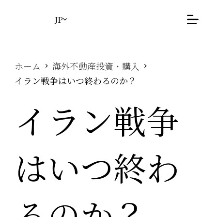
コ
ン
JP
テ
ン
ツ
へ
ホーム
海外不動産投資・購入
ス
イラン戦争はいつ終わるのか？
キ
ッ
イラン戦争
プ
はいつ終わ
るのか？