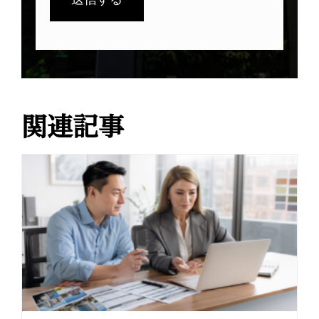
A
l
t
e
r
関連記事
n
a
t
i
v
e
: