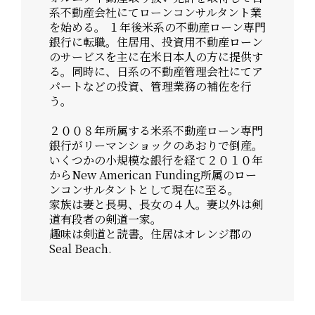
系不動産会社にてローンコンサルタント業
を始める。 １年後⽶系の不動産ローン専⾨
銀⾏に転職。住居⽤、投資⽤不動産ローン
のサービスを主に在⽶⽇本⼈の⽅に提供す
る。同時に、⽇系の不動産管理会社にてア
パートなどの投資、管理業務の補佐を⾏
う。
２００８年所属する⽶系不動産ローン専⾨
銀⾏がリーマンショックのあおりで倒産。
いくつかの⼩規模な銀⾏を経て２０１０年
からNew American Funding所属のロー
ンコンサルタントとして現在に⾄る。
家族は妻と⻑男、⻑⼥の４⼈。妻以外は剣
道有段者の剣道⼀家。
趣味は剣道と読書。住居はオレンジ郡の
Seal Beach.