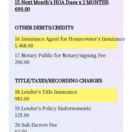
15.Next Month’s HOA Dues x 2 MONTHS
690.00
OTHER DEBITS/CREDITS
16.Insurance Agent for Homeowner’s Insurance
1,468.00
17.Notary Public for Notary/signing Fee
200.00
TITLE/TAXES/RECORDING CHARGES
18.Lender’s Title Insurance
983.00
19.Lender’s Policy Endorsements
125.00
20.Sub Escrow Fee
62.50