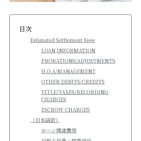
目次
Estimated Settlement Fees
LOAN INFORMATION
PRORATIONS/ADJUSTMENTS
H.O.A/MANAGEMENT
OTHER DEBITS/CREDITS
TITLE/TAXES/RECORDING
CHARGES
ESCROW CHARGES
（日本語訳）
ローン関連費用
日割り計算・精算項目