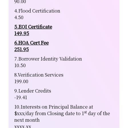
90.00
4.Flood Certification
4.50
5.EOI Certificate
149.95
6.HOA Cert Fee
251.95
7.Borrower Identity Validation
10.50
8.Verification Services
199.00
9.Lender Credits
-19.41
10.Interests on Principal Balance at
st
$xxx/day from Closing date to 1
day of the
next month
xxxx.xx