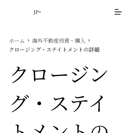
コ
ン
JP
テ
ン
ツ
へ
ホーム
海外不動産投資・購入
ス
クロージング・ステイトメントの詳細
キ
ッ
クロージン
プ
グ・ステイ
トメントの