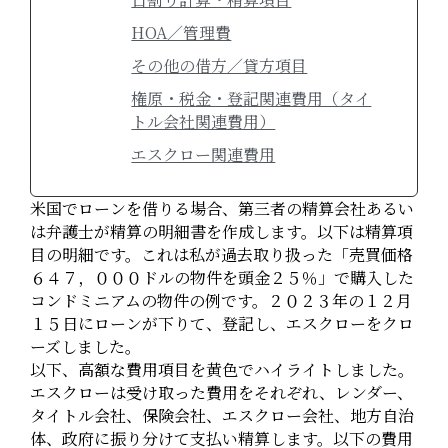
HOA／管理費
その他の借方／貸方項目
権原・税金・登記関連費用（タイ
トル会社関連費用）
エスクロー関連費用
米国でローンを借りる場合、第三者の精算会社あるい
は弁護士が精算の明細書を作成します。以下は精算項
目の明細です。これは私が過去取り扱った「売買価格
６４７，０００ドルの物件を頭金２５％」で購入した
コンドミニアムの物件の例です。２０２３年の１２月
１５日にローンが下りて、登記し、エスクローをクロ
ーズしました。
以下、高額な費用項目を黄色でハイライトしました。
エスクローは受け取った費用をそれぞれ、レンダー、
タイトル会社、保険会社、エスクロー会社、地方自治
体、政府に振り分けて支払い精算します。以下の費用