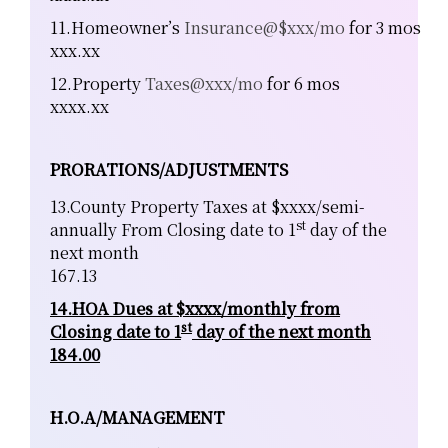
11.Homeowner’s
Insurance@$xxx/mo
for 3 mos
xxx.xx
12.Property
Taxes@xxx/mo
for 6 mos
xxxx.xx
PRORATIONS/ADJUSTMENTS
13.County Property Taxes at $xxxx/semi-
st
annually From Closing date to 1
day of the
next month
167.13
14.HOA Dues at $xxxx/monthly from
st
Closing date to 1
day of the next month
184.00
H.O.A/MANAGEMENT