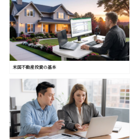
a
t
i
v
e
:
米国不動産投資の基本