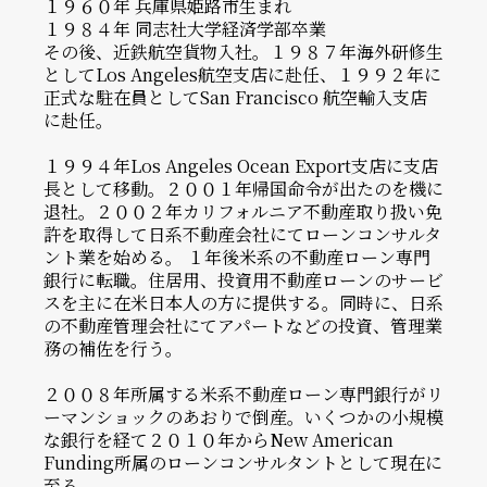
１９６０年 兵庫県姫路市⽣まれ
１９８４年 同志社⼤学経済学部卒業
その後、近鉄航空貨物⼊社。１９８７年海外研修⽣
としてLos Angeles航空⽀店に赴任、１９９２年に
正式な駐在員としてSan Francisco 航空輸⼊⽀店
に赴任。
１９９４年Los Angeles Ocean Export⽀店に⽀店
⻑として移動。２００１年帰国命令が出たのを機に
退社。２００２年カリフォルニア不動産取り扱い免
許を取得して⽇系不動産会社にてローンコンサルタ
ント業を始める。 １年後⽶系の不動産ローン専⾨
銀⾏に転職。住居⽤、投資⽤不動産ローンのサービ
スを主に在⽶⽇本⼈の⽅に提供する。同時に、⽇系
の不動産管理会社にてアパートなどの投資、管理業
務の補佐を⾏う。
２００８年所属する⽶系不動産ローン専⾨銀⾏がリ
ーマンショックのあおりで倒産。いくつかの⼩規模
な銀⾏を経て２０１０年からNew American
Funding所属のローンコンサルタントとして現在に
⾄る。