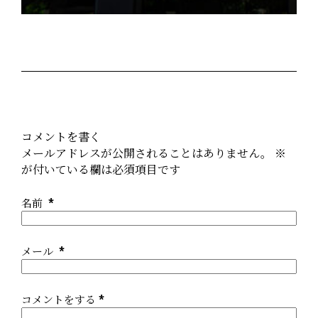
t
e
r
n
a
t
i
v
コメントを書く
e
メールアドレスが公開されることはありません。
※
:
が付いている欄は必須項目です
名前
*
メール
*
コメントをする
*