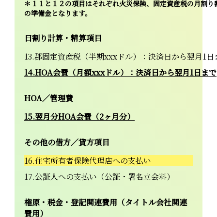
＊１１と１２の項目はそれぞれ火災保険、固定資産税の月割り
の準備金となります。
日割り計算・精算項目
13.郡固定資産税（半期xxxドル）：決済日から翌月1日
14.HOA会費（月額xxxドル）：決済日から翌月1日まで
HOA／管理費
15.翌月分HOA会費（2ヶ月分）
その他の借方／貸方項目
16.住宅所有者保険代理店への支払い
17.公証人への支払い（公証・署名立会料）
権原・税金・登記関連費用（タイトル会社関連
費用）