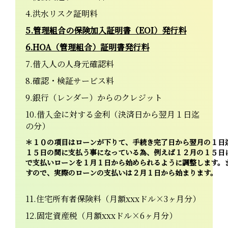
4.洪水リスク証明料
5.管理組合の保険加入証明書（EOI）発行料
6.HOA（管理組合）証明書発行料
7.借入人の人身元確認料
8.確認・検証サービス料
9.銀行（レンダー）からのクレジット
10.借入金に対する金利（決済日から翌月１日迄
の分）
＊１０の項目はローンが下りて、手続き完了日から翌月の１日
１５日の間に支払う事になっている為、例えば１２月の１５日
で支払いローンを１月１日から始められるように調整します。
すので、実際のローンの支払いは２月１日から始まります。
11.住宅所有者保険料（月額xxxドル×3ヶ月分）
12.固定資産税（月額xxxドル×6ヶ月分）