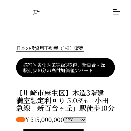
コ
ン
JP
テ
ン
ツ
へ
ス
日本の投資用不動産（1棟）販売
キ
ッ
プ
満室×劣化対策等級3取得、新百合ヶ丘
駅徒歩10分の高付加価値アパート
【川崎市麻生区】木造3階建
満室想定利回り 5.03% 小田
急線「新百合ヶ丘」駅徒歩10分
¥ 315,000,000