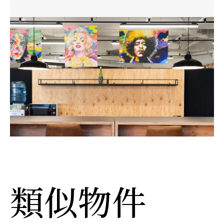
A
l
t
e
r
n
a
t
i
v
e
:
類似物件