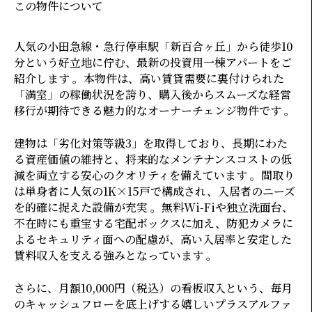
この物件について
人気の小田急線・急行停車駅「新百合ヶ丘」から徒歩10
分という好立地に佇む、最新の投資用一棟アパートをご
紹介します 。本物件は、高い賃貸需要に裏付けられた
「満室」の稼働状況を誇り、購入後からスムーズな経営
移行が期待できる魅力的なオーナーチェンジ物件です 。
建物は「劣化対策等級3」を取得しており、長期にわた
る資産価値の維持と、将来的なメンテナンスコストの低
減を両立する安心のクオリティを備えています 。間取り
は単身者に人気の1K×15戸で構成され、入居者のニーズ
を的確に捉えた設備が充実 。無料Wi-Fiや独立洗面台、
不在時にも重宝する宅配ボックスに加え、防犯カメラに
よるセキュリティ面への配慮が、高い入居率と安定した
賃料収入を支える強みとなっています 。
さらに、月額10,000円（税込）の看板収入という、毎月
のキャッシュフローを底上げする嬉しいプラスアルファ