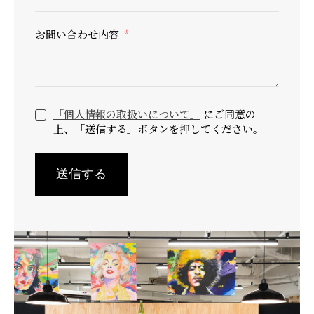
お問い合わせ内容
「個人情報の取扱いについて」
にご同意の
上、「送信する」ボタンを押してください。
送信する
A
l
t
e
r
n