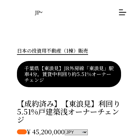
コ
ン
JP
テ
ン
ツ
へ
ス
日本の投資用不動産（1棟）販売
キ
ッ
プ
千葉県【東浪見】JR外房線「東浪見」駅
車4分。賃貸中利回り約5.51%オーナー
チェンジ
【成約済み】【東浪見】利回り
5.51%戸建築浅オーナーチェン
ジ
¥ 45,200,000