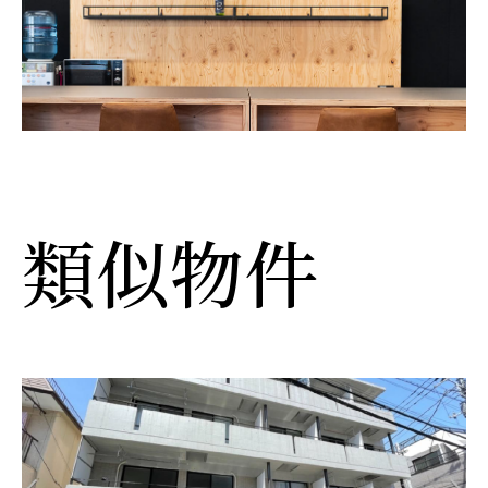
a
t
i
v
e
:
類似物件